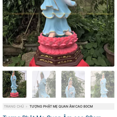
TRANG CHỦ
»
TƯỢNG PHẬT MẸ QUAN ÂM CAO 80CM