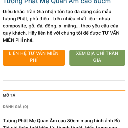
Tượng Phật Mẹ Quan Âm cao 80cm
Điêu khắc Trần Gia nhận tôn tạo đa dạng các mẫu
tượng Phật, phù điêu.. trên nhiều chất liệu : nhựa
composite, gỗ, đá, đồng, xi măng… theo yêu cầu của
quý khách. Hãy liên hệ với chúng tôi để được TƯ VẤN
MIỄN PHÍ nhé.
LIÊN HỆ TƯ VẤN MIỄN
XEM ĐỊA CHỈ TRẦN
PHÍ
GIA
MÔ TẢ
ĐÁNH GIÁ (0)
Tượng Phật Mẹ Quan Âm cao 80cm mang hình ảnh Bồ
Tát với thần thái hiền từ, thanh thoát, biểu trưng cho