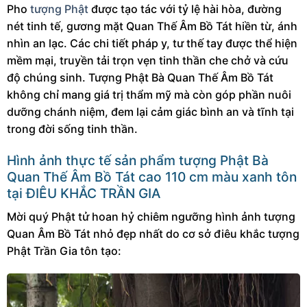
Pho
tượng Phật
được tạo tác với tỷ lệ hài hòa, đường
nét tinh tế, gương mặt Quan Thế Âm Bồ Tát hiền từ, ánh
nhìn an lạc. Các chi tiết pháp y, tư thế tay được thể hiện
mềm mại, truyền tải trọn vẹn tinh thần che chở và cứu
độ chúng sinh. Tượng Phật Bà Quan Thế Âm Bồ Tát
không chỉ mang giá trị thẩm mỹ mà còn góp phần nuôi
dưỡng chánh niệm, đem lại cảm giác bình an và tĩnh tại
trong đời sống tinh thần.
Hình ảnh thực tế sản phẩm
tượng Phật Bà
Quan Thế Âm Bồ Tát cao 110 cm màu xanh tôn
tại ĐIÊU KHẮC TRẦN GIA
Mời quý Phật tử hoan hỷ chiêm ngưỡng hình ảnh tượng
Quan Âm Bồ Tát nhỏ đẹp nhất do cơ sở điêu khắc tượng
Phật Trần Gia tôn tạo: