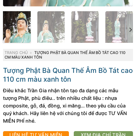
TRANG CHỦ
»
TƯỢNG PHẬT BÀ QUAN THẾ ÂM BỒ TÁT CAO 110
CM MÀU XANH TÔN
Tượng Phật Bà Quan Thế Âm Bồ Tát cao
110 cm màu xanh tôn
Điêu khắc Trần Gia nhận tôn tạo đa dạng các mẫu
tượng Phật, phù điêu.. trên nhiều chất liệu : nhựa
composite, gỗ, đá, đồng, xi măng… theo yêu cầu của
quý khách. Hãy liên hệ với chúng tôi để được TƯ VẤN
MIỄN PHÍ nhé.
LIÊN HỆ TƯ VẤN MIỄN
XEM ĐỊA CHỈ TRẦN