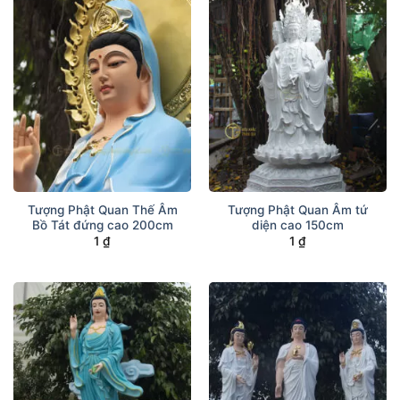
Tượng Phật Quan Thế Âm
Tượng Phật Quan Âm tứ
Bồ Tát đứng cao 200cm
diện cao 150cm
1
₫
1
₫