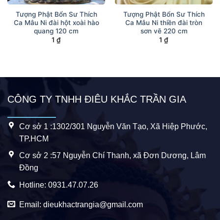
Tượng Phật Bổn Sư Thích
Tượng Phật Bổn Sư Thích
Ca Mâu Ni đài hột xoài hào
Ca Mâu Ni thiền đài tròn
quang 120 cm
sơn vẽ 220 cm
1
₫
1
₫
CÔNG TY TNHH ĐIÊU KHẮC TRẦN GIA
Cơ sở 1 :1302/301 Nguyễn Văn Tạo, Xã Hiệp Phước,
TP.HCM
Cơ sở 2 :57 Nguyễn Chí Thanh, xã Đơn Dương, Lâm
Đồng
Hotline: 0931.47.07.26
Email: dieukhactrangia@gmail.com