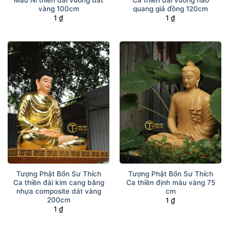
vàng 100cm
quang giả đồng 120cm
1
₫
1
₫
Tượng Phật Bổn Sư Thích
Tượng Phật Bổn Sư Thích
Ca thiền đài kim cang bằng
Ca thiền định màu vàng 75
nhựa composite dát vàng
cm
200cm
1
₫
1
₫