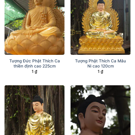
được đưa lên mức cao hơn so với các tông phái
khác là coi “ trong con người vốn sẵn tính Phật”.
II/ Phương pháp ngồi thiền niệm Phật:
Tượng Đức Phật Thích Ca
Tượng Phật Thích Ca Mâu
thiền định cao 225cm
Ni cao 120cm
1
₫
1
₫
Cách ngồi thiền trong Phật giáo là một phương
pháp để biến đổi tâm trí, ngồi thiền Phật pháp là liều