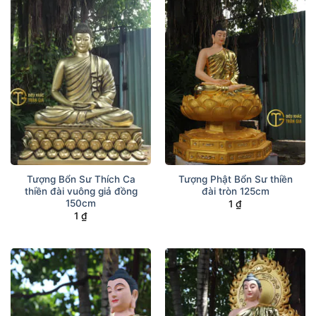
Mời quý Sư, thầy, cô, quý Phật tử hoan hỷ
chiêm ngưỡng những hình ảnh tượng Đức
Phật Thích Ca ngồi thiền định rất đẹp do
cơ sở điêu khắc Trần Gia tôn tạo nhé.
Tượng Bổn Sư Thích Ca
Tượng Phật Bổn Sư thiền
thiền đài vuông giả đồng
đài tròn 125cm
150cm
1
₫
1
₫