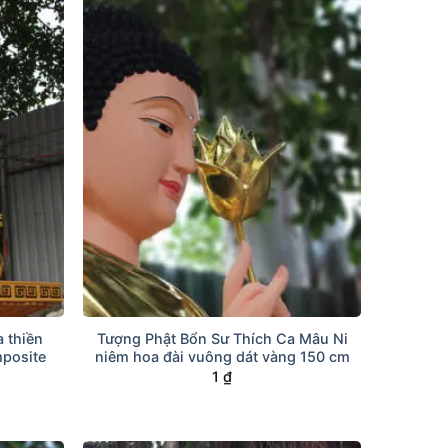
+
 thiền
Tượng Phật Bổn Sư Thích Ca Mâu Ni
mposite
niêm hoa đài vuông dát vàng 150 cm
1
₫