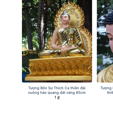
+
+
Tượng Bổn Sư Thích Ca thiền đài
Tượng 
vuông hào quang dát vàng 85cm
thi
1
₫