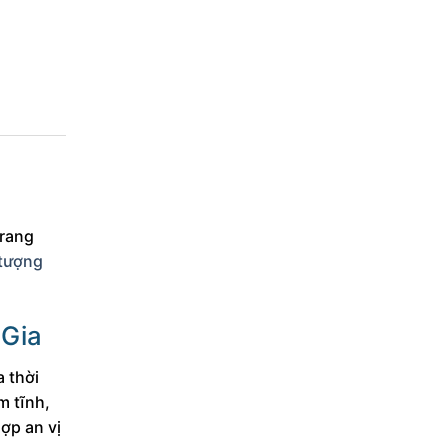
trang
tượng
 Gia
a thời
m tĩnh,
hợp an vị