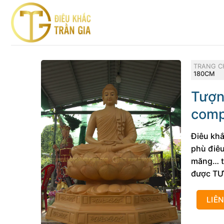
Skip
to
content
TRANG C
180CM
Tượn
comp
Điêu khắ
phù điêu
măng… th
được TƯ
LIÊ