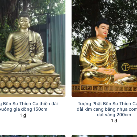
+
 Bổn Sư Thích Ca thiền đài
Tượng Phật Bổn Sư Thích Ca
vuông giả đồng 150cm
đài kim cang bằng nhựa co
dát vàng 200cm
1
₫
1
₫