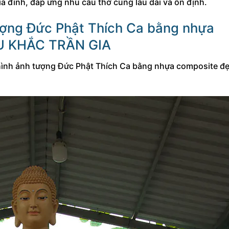
gia đình, đáp ứng nhu cầu thờ cúng lâu dài và ổn định.
ượng Đức Phật Thích Ca bằng nhựa
ÊU KHẮC TRẦN GIA
ình ảnh tượng Đức Phật Thích Ca bằng nhựa composite đẹ