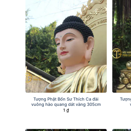
+
+
Tượng Phật Bổn Sư Thích Ca đài
Tượng
vuông hào quang dát vàng 305cm
1
₫