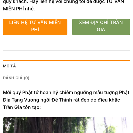
quý khách. Hãy liên hệ với chúng tôi để được TƯ VẤN
MIỄN PHÍ nhé.
LIÊN HỆ TƯ VẤN MIỄN
XEM ĐỊA CHỈ TRẦN
PHÍ
GIA
MÔ TẢ
ĐÁNH GIÁ (0)
Mời quý Phật tử hoan hỷ chiêm ngưỡng mẫu tượng Phật
Địa Tạng Vương ngồi Đề Thính rất đẹp do điêu khắc
Trần Gia tôn tạo: