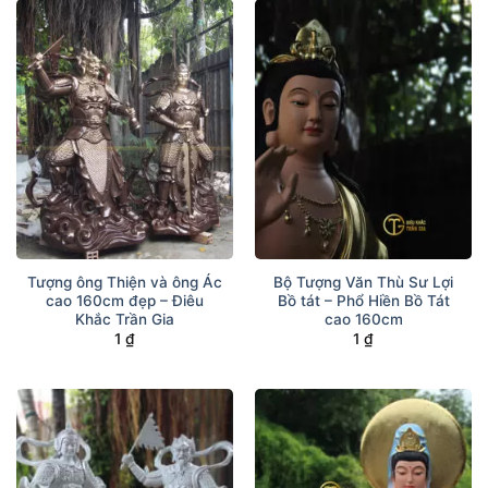
Tượng ông Thiện và ông Ác
Bộ Tượng Văn Thù Sư Lợi
cao 160cm đẹp – Điêu
Bồ tát – Phổ Hiền Bồ Tát
Khắc Trần Gia
cao 160cm
1
₫
1
₫