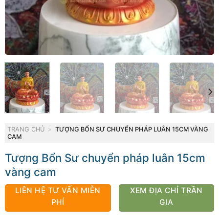
TRANG CHỦ
»
TƯỢNG BỔN SƯ CHUYỂN PHÁP LUÂN 15CM VÀNG
CAM
Tượng Bổn Sư chuyển pháp luân 15cm
vàng cam
LIÊN HỆ TƯ VẤN MIỄN
XEM ĐỊA CHỈ TRẦN
PHÍ
GIA