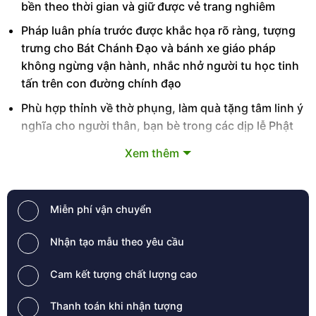
bền theo thời gian và giữ được vẻ trang nghiêm
Pháp luân phía trước được khắc họa rõ ràng, tượng
trưng cho Bát Chánh Đạo và bánh xe giáo pháp
không ngừng vận hành, nhắc nhở người tu học tinh
tấn trên con đường chính đạo
Phù hợp thỉnh về thờ phụng, làm quà tặng tâm linh ý
nghĩa cho người thân, bạn bè trong các dịp lễ Phật
Đản, Vu Lan, tân gia hoặc khai trương không gian thờ
Xem thêm
tự
Khi đặt tượng, gia chủ nên chọn vị trí cao ráo, sạch
sẽ, hướng nhìn trang nghiêm, thường xuyên lau dọn
Miễn phí vận chuyển
và giữ tâm thanh tịnh để thể hiện lòng tôn kính đối
với Tam Bảo
Nhận tạo mẫu theo yêu cầu
Tượng Bổn Sư chuyển pháp luân 15cm vàng cam không
Cam kết tượng chất lượng cao
chỉ là một pho tượng thờ mà còn là biểu tượng nhắc nhở
mỗi người sống chánh niệm, nuôi dưỡng trí tuệ và từ bi
Thanh toán khi nhận tượng