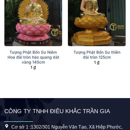
Tượng Phật Bổn Sư Niêm
Tượng Phật Bổn Sư thiền
Hoa đài tròn hào quang dát
đài tròn 125cm
vàng 140cm
1
₫
1
₫
CÔNG TY TNHH ĐIÊU KHẮC TRẦN GIA
Cơ sở 1 :1302/301 Nguyễn Văn Tạo, Xã Hiệp Phước,