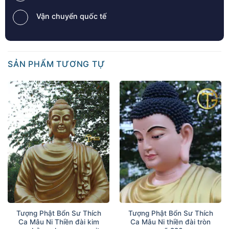
trong đời sống hằng ngày, hướng đến sự an lạc bền
Vận chuyển quốc tế
vững cả về tâm linh lẫn tinh thần.
Xem thêm:
Tượng Bổn Sư chuyển pháp
luân 15cm hồng cam
SẢN PHẨM TƯƠNG TỰ
Hình ảnh mẫu Tượng Bổn Sư chuyển pháp luân
15cm vàng cam
Tượng Phật Bổn Sư Thích
Tượng Phật Bổn Sư Thích
Ca Mâu Ni Thiền đài kim
Ca Mâu Ni thiền đài tròn