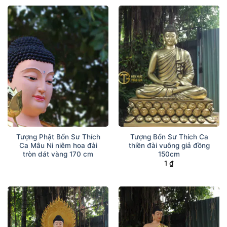
Tượng Phật Bổn Sư Thích
Tượng Bổn Sư Thích Ca
Ca Mâu Ni niêm hoa đài
thiền đài vuông giả đồng
tròn dát vàng 170 cm
150cm
1
₫