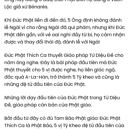
Lộc giả xứ Bénarès.
Khi Đức Phật liền đi đến đó, 5 Ông định không đảnh
lễ Ngài vì cho rằng Ngài đã qui phàm, nhưng khi Đức
Phật đến gần, với vẻ oai nghi đầy từ bi, họ cảm nhận
được và thay đổi thái độ, đảnh lễ với Ngài
Đức Phật Thích Ca thuyết Giáo pháp Tứ Diệu Đế cho
năm ông nghe. Đây là bài pháp đầu tiên mà Đức
Phật thuyết cho 5 vị được nghe, họ liền giác ngộ,
đắc quả A-La-Hán, trở thành 5 Tỳ kheo và cũng là
những đệ tử đầu tiên của Đức Phật.
Những lời dạy đầu tiên của Đức Phật trong Tứ Diệu
Đế, giáo pháp căn bản của Phật giáo.
Bắt đầu từ đây có đủ Tam Bảo Phật giáo: Đức Phật
Thích Ca là Phật Bảo, 5 vị Tỳ Kheo đệ tử đầu tiên của