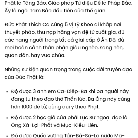
Phật là Tăng Bảo, Giáo pháp Tứ diệu Đế là Pháp Bảo.
Ấy là ngôi Tam Bảo đầu tiên của thế gian.
Đức Phật Thích Ca cùng 5 vị Tỳ Kheo đi khắp nơi
thuyết pháp, thu nạp hằng vạn đệ tử xuất gia, đủ
các hạng người trong tất cả giai cấp ở Ấn Độ, đủ
mọi hoàn cảnh thân phận giàu nghèo, sang hèn,
quan dân, hay vua chúa.
Những sự kiện quan trọng trong cuộc đời truyền đạo
của Đức Phật là:
Độ được 3 anh em Ca-Diếp-Ba khi ba người này
đang tu theo đạo thờ Thần lửa. Ba Ông này cùng
hơn 1000 đệ tử, cùng qui y theo Phật.
Độ được 2 học giả của phái Lục Sư ngoại đạo là
Ông Xá-Lợi-Phất và Mục-Kiều-Liên.
Độ được Quốc vương Tần-Bà-Sa-La nước Ma-