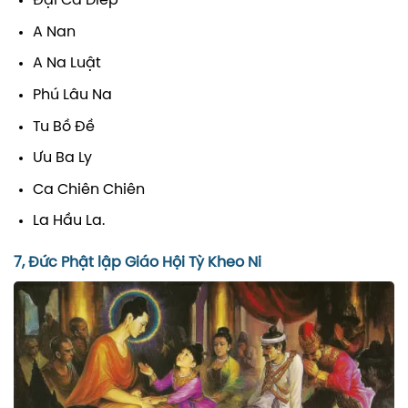
Đại Ca Diếp
A Nan
A Na Luật
Phú Lâu Na
Tu Bồ Đề
Ưu Ba Ly
Ca Chiên Chiên
La Hầu La.
7, Đức Phật lập Giáo Hội Tỳ Kheo Ni