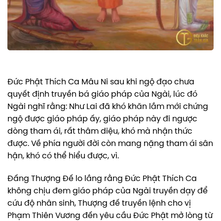
Đức Phật Thích Ca Mâu Ni sau khi ngộ đạo chưa
quyết định truyền bá giáo pháp của Ngài, lúc đó
Ngài nghĩ rằng: Như Lai đã khó khăn lắm mới chứng
ngộ được giáo pháp ấy, giáo pháp này đi ngược
dòng tham ái, rất thâm diệu, khó mà nhận thức
được. Về phía người đời còn mang nặng tham ái sân
hận, khó có thể hiểu được, vì.
Đấng Thượng Đế lo lắng rằng Đức Phật Thích Ca
không chịu đem giáo pháp của Ngài truyền dạy để
cứu độ nhân sinh, Thượng đế truyền lệnh cho vị
Phạm Thiên Vương đến yêu cầu Đức Phật mở lòng từ