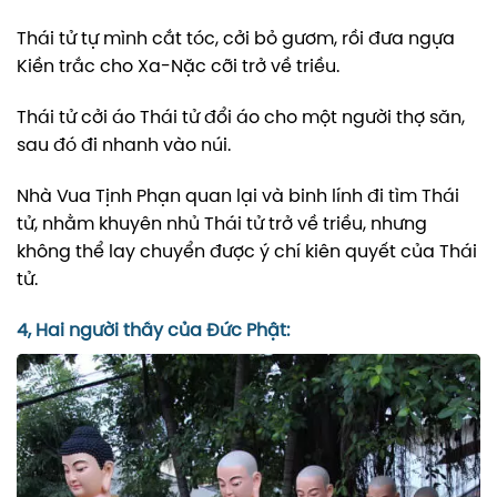
Thái tử tự mình cắt tóc, cởi bỏ gươm, rồi đưa ngựa
Kiền trắc cho Xa-Nặc cỡi trở về triều.
Thái tử cởi áo Thái tử đổi áo cho một người thợ săn,
sau đó đi nhanh vào núi.
Nhà Vua Tịnh Phạn quan lại và binh lính đi tìm Thái
tử, nhằm khuyên nhủ Thái tử trở về triều, nhưng
không thể lay chuyển được ý chí kiên quyết của Thái
tử.
4, Hai người thầy của Đức Phật: