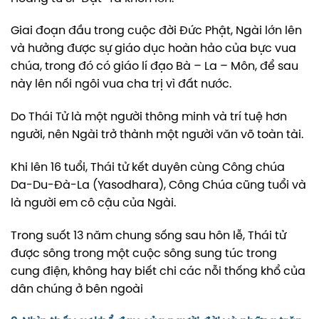
Giai đoạn đầu trong cuộc đời Đức Phật, Ngài lớn lên
và hưởng được sự giáo dục hoàn hảo của bực vua
chúa, trong đó có giáo lí đạo Bà – La – Môn, để sau
này lên nối ngôi vua cha trị vì đất nước.
Do Thái Tử là một người thông minh và trí tuệ hơn
người, nên Ngài trở thành một người văn võ toàn tài.
Khi lên 16 tuổi, Thái tử kết duyên cùng Công chúa
Da-Du-Đà-La (Yasodhara), Công Chúa cũng tuổi và
là người em cô cậu của Ngài.
Trong suốt 13 năm chung sống sau hôn lễ, Thái tử
được sông trong một cuộc sông sung túc trong
cung điện, không hay biết chi các nỗi thống khổ của
dân chúng ở bên ngoài