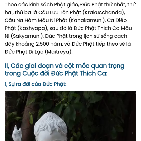
Theo các kinh sách Phật giáo, Đức Phật thứ nhất, thứ
hai, thứ ba là Câu Lưu Tôn Phật (Krakucchanda),
Câu Na Hàm Mâu Ni Phật (Kanakamuni), Ca Diếp
Phật (Kashyapa), sau đó là Đức Phật Thích Ca Mâu
Ni (Sakyamuni), Đức Phật trong lịch sử sống cách
đây khoảng 2.500 năm, và Đức Phật tiếp theo sẽ là
Đức Phật Di Lặc (Maitreya).
II, Các giai đoạn và cột mốc quan trọng
trong Cuộc đời Đức Phật Thích Ca:
1, Sự ra đời của Đức Phật: