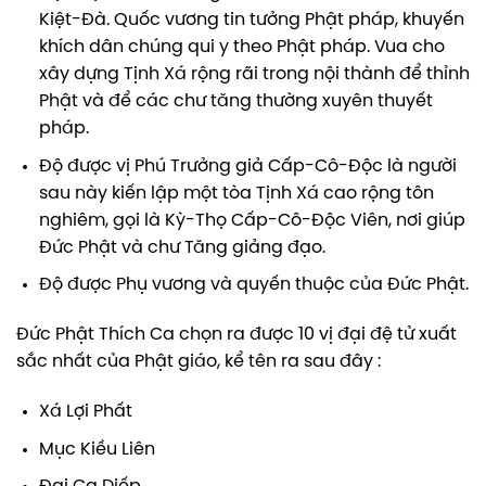
Kiệt-Đà. Quốc vương tin tưởng Phật pháp, khuyến
khích dân chúng qui y theo Phật pháp. Vua cho
xây dựng Tịnh Xá rộng rãi trong nội thành để thỉnh
Phật và để các chư tăng thường xuyên thuyết
pháp.
Độ được vị Phú Trưởng giả Cấp-Cô-Độc là người
sau này kiến lập một tòa Tịnh Xá cao rộng tôn
nghiêm, gọi là Kỳ-Thọ Cấp-Cô-Độc Viên, nơi giúp
Đức Phật và chư Tăng giảng đạo.
Độ được Phụ vương và quyến thuộc của Đức Phật.
Đức Phật Thích Ca chọn ra được 10 vị đại đệ tử xuất
sắc nhất của Phật giáo, kể tên ra sau đây :
Xá Lợi Phất
Mục Kiều Liên