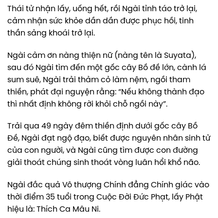
Thái tử nhận lấy, uống hết, rồi Ngài tỉnh táo trở lại,
cảm nhận sức khỏe dần dần được phục hồi, tinh
thần sảng khoái trở lại.
Ngài cảm ơn nàng thiện nữ (nàng tên là Suyata),
sau đó Ngài tìm đến một gốc cây Bồ đề lớn, cành lá
sum suê, Ngài trải thảm cỏ làm nệm, ngồi tham
thiền, phát đại nguyện rằng: “Nếu không thành đạo
thì nhất định không rời khỏi chỗ ngồi này”.
Trải qua 49 ngày đêm thiền định dưới gốc cây Bồ
Đề, Ngài đạt ngộ đạo, biết được nguyên nhân sinh tử
của con người, và Ngài cũng tìm được con đường
giải thoát chúng sinh thoát vòng luân hổi khổ não.
Ngài đắc quả Vô thượng Chính đẳng Chính giác vào
thời điểm 35 tuổi trong Cuộc Đời Đức Phạt, lấy Phật
hiệu là: Thích Ca Mâu Ni.