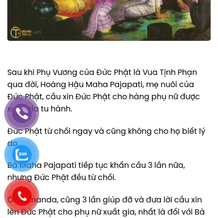
Sau khi Phụ Vương của Đức Phật là Vua Tịnh Phạn
qua đời, Hoàng Hậu Maha Pajapati, mẹ nuôi của
Đức Phật, cầu xin Đức Phật cho hàng phụ nữ được
xuất gia tu hành.
Đức Phật từ chối ngay và cũng không cho họ biết lý
do.
Bà Maha Pajapati tiếp tục khẩn cầu 3 lần nữa,
nhưng Đức Phật đều từ chối.
Ông Ananda, cũng 3 lần giúp đỡ và đưa lời cầu xin
lên Đức Phật cho phụ nữ xuất gia, nhất là đối với Bà