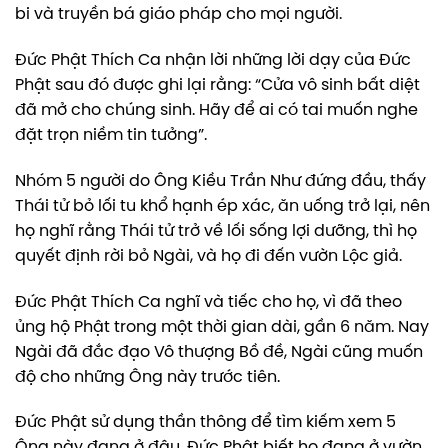
bi và truyền bá giáo pháp cho mọi người.
Đức Phật Thích Ca nhận lời những lời dạy của Đức
Phật sau đó được ghi lại rằng: “Cửa vô sinh bất diệt
đã mở cho chúng sinh. Hãy để ai có tai muốn nghe
đặt trọn niềm tin tưởng”.
Nhóm 5 người do Ông Kiều Trần Như đứng đầu, thấy
Thái tử bỏ lối tu khổ hạnh ép xác, ăn uống trở lại, nên
họ nghĩ rằng Thái tử trở về lối sống lợi dưỡng, thì họ
quyết định rời bỏ Ngài, và họ đi đến vườn Lộc giả.
Đức Phật Thích Ca nghĩ và tiếc cho họ, vì đã theo
ủng hộ Phật trong một thời gian dài, gần 6 năm. Nay
Ngài đã đắc đạo Vô thượng Bồ đề, Ngài cũng muốn
độ cho những Ông này trước tiên.
Đức Phật sử dụng thần thông để tìm kiếm xem 5
Ông này đang ở đâu, Đức Phật biết họ đang ở vườn