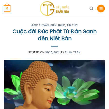
Skip
0
to
content
GÓC TƯ VẤN
,
KIẾN THỨC
,
TIN TỨC
Cuộc đời Đức Phật Từ Đản Sanh
đến Niết Bàn
POSTED ON
31/10/2021
BY
TUẤN TRẦN