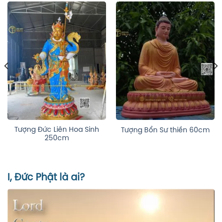
Tượng Bổn Sư thiền định
Tượng Bổn Sư ni
hiền 60cm
15cm
vi tiếu 20cm 
I, Đức Phật là ai?