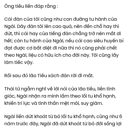
Ông tiều liền đáp rằng :
Cái đàn của tôi cũng như con đường tu hành của
Ngài. Dây đàn tôi lên cao quá, nên đến chỗ hay thì
đứt, thì cái hay của tiếng đàn chẳng trở nên mất di
hết; còn tu hành của Ngài, nếu cái cao siêu huyền bí
đạt được cơ bất diệt đi nữa thì nó cũng phải chết
theo Ngài, liệu có hữu ích cho đời này. Tôi cũng lấy
làm tiếc vậy.
Rồi sau đó lão Tiều xách đàn rời đi mất.
Thái tử ngẫm nghĩ về lời nói của lão tiều, liền tỉnh
giác, Ngài nhận ra mình lầm theo lối tu khổ hạnh,
khiến trí lực và tinh thần mệt mỏi, suy giảm.
Ngài liền dứt khoát từ bỏ lối tu khổ hạnh, cũng như 6
năm trước đây, Ngài đã dứt khoát từ bỏ đời sống lợi