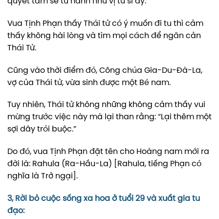
quyết tâm sẽ tu hành như vị tu sĩ ấy.
Vua Tịnh Phạn thấy Thái tử có ý muốn đi tu thì cảm
thấy không hài lòng và tìm mọi cách để ngăn cản
Thái Tử.
Cũng vào thời điểm đó, Công chúa Gia-Du-Đà-La,
vợ của Thái tử, vừa sinh được một Bé nam.
Tuy nhiên, Thái tử không những không cảm thấy vui
mừng trước việc này mà lại than rằng: “Lại thêm một
sợi dây trói buộc.”
Do đó, vua Tịnh Phạn đặt tên cho Hoàng nam mới ra
đời là: Rahula (Ra-Hầu-La) [Rahula, tiếng Phạn có
nghĩa là Trở ngại].
3, Rời bỏ cuộc sống xa hoa ở tuổi 29 và xuất gia tu
đạo: