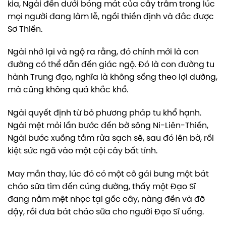
kia, Ngài đến dưới bóng mát của cây trâm trong lúc
mọi người đang làm lễ, ngồi thiền định và đắc được
Sơ Thiền.
Ngài nhớ lại và ngộ ra rằng, đó chính mới là con
đường có thể dẫn đến giác ngộ. Đó là con đường tu
hành Trung đạo, nghĩa là không sống theo lợi dưỡng,
mà cũng không quá khắc khổ.
Ngài quyết định từ bỏ phương pháp tu khổ hạnh.
Ngài mệt mỏi lần bước đến bờ sông Ni-Liên-Thiền,
Ngài bước xuống tắm rửa sạch sẽ, sau đó lên bờ, rồi
kiệt sức ngã vào một cội cây bất tỉnh.
May mắn thay, lúc đó có một cô gái bưng một bát
cháo sữa tìm đến cúng dường, thấy một Đạo Sĩ
đang nằm mệt nhọc tại gốc cây, nàng đến và đỡ
dậy, rồi đưa bát cháo sữa cho người Đạo Sĩ uống.