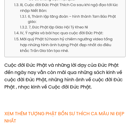
III, Cuộc đời Đức Phật Thích Ca sau khi ngộ đạo tới lúc
nhập Niết Bàn:
6, Thành lập tăng đoàn – hình thành Tam Bảo Phật
giáo:
7, Đức Phật lập Giáo Hội Tỳ Kheo Ni
IV, Ý nghĩa và bài học qua cuộc đời Đức Phật:
Mời quý Phật tử hoan hỷ chiêm ngưỡng video tổng
hợp những hình ảnh tượng Phật đẹp nhất do điêu
khắc Trần Gia tôn tạo nhé.
Cuộc đời Đức Phật và những lời dạy của Đức Phật
đến ngày nay vẫn còn mãi qua những sách kinh về
cuộc đời Đức Phật, những hình ảnh về cuộc đời Đức
Phật , nhạc kinh về Cuộc đời Đức Phật.
XEM THÊM TƯỢNG PHẬT BỔN SƯ THÍCH CA MÂU NI ĐẸP
NHẤT