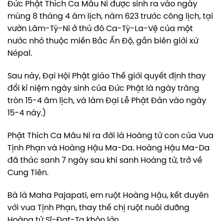
Đức Phật Thích Ca Mâu Ni được sinh ra vào ngày
mùng 8 tháng 4 âm lịch, năm 623 trước công lịch, tại
vườn Lâm-Tỳ-Ni ở thủ đô Ca-Tỳ-La-Vệ của một
nước nhỏ thuộc miền Bắc Ấn Độ, gần biên giới xứ
Népal.
Sau này, Đại Hội Phật giáo Thế giới quyết định thay
đổi kỉ niệm ngày sinh của Đức Phật là ngày trăng
tròn 15-4 âm lịch, và làm Đại Lễ Phật Đản vào ngày
15-4 này.)
Phật Thích Ca Mâu Ni ra đời là Hoàng tử con của Vua
Tịnh Phạn và Hoàng Hậu Ma-Da. Hoàng Hậu Ma-Da
đã thác sanh 7 ngày sau khi sanh Hoàng tử, trở về
Cung Tiên.
Bà là Maha Pajapati, em ruột Hoàng Hậu, kết duyên
với vua Tịnh Phạn, thay thế chị ruột nuôi dưỡng
Hoàng tử Sĩ-Đạt-Ta khôn lớn.