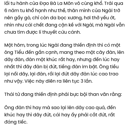
lối tu hành của Đạo Bà La Môn vô cùng khổ. Trải qua
6 năm tu khổ hạnh như thế, thân mình của Ngài trở
nên gầy gò, chỉ còn da bọc xương, hơi thở yếu ớt,
nhìn như cái chết đang cận kề với Ngài, mà Ngài vẫn
chưa tìm được lí thuyết cứu cánh.
Một hôm, trong lúc Ngài đang thiền định thì có một
ông Tiểu đến gần cạnh, mang theo một cây đàn, lên
dây đàn, đàn một khúc rất hay, nhưng đến lúc hay
nhất thì đây đàn bị đứt, tiếng đàn im bặt. Ông tiều
lại nối dây, lại đàn, rồi lại đứt dây đàn lúc cao trao
như vậy. Việc này diẽn ra liên tục 3 lần.
Thái tử đang thiền định phải bực bội than vãn rằng:
Ông đàn thì hay mà sao lại lên dây cao quá, đến
khúc hay thì dây đứt, cái hay ấy phải cắt đứt, rất
đáng tiếc.