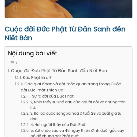
Cuộc đời Đức Phật Từ Đản Sanh đến
Niết Bàn
Nội dung bài viết
Cuộc đời Đức Phật Từ Đản Sanh đến Niết Bàn
I, Đức Phật là ai?
II, Các giai đoạn và cột mốc quan trọng trong Cuộc
đời Đức Phật Thích Ca:
1, Sự ra đời của Đức Phật:
2, Nhìn thấy sự khổ đau của người đời và những trăn
trở:
3, Rời bỏ cuộc sống xa hoa ở tuổi 29 và xuất gia tu
đạo:
4, Hai người thầy của Đức Phật:
5, Bát cháo sữa và 49 ngày thiền định dưới gốc cây
bồ đề chứng đạt Phật quả: