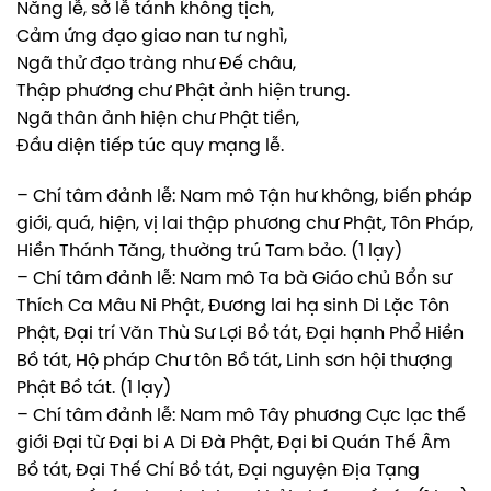
Năng lễ, sở lễ tánh không tịch,
Cảm ứng đạo giao nan tư nghì,
Ngã thử đạo tràng như Đế châu,
Thập phương chư Phật ảnh hiện trung.
Ngã thân ảnh hiện chư Phật tiền,
Đầu diện tiếp túc quy mạng lễ.
– Chí tâm đảnh lễ: Nam mô Tận hư không, biến pháp
giới, quá, hiện, vị lai thập phương chư Phật, Tôn Pháp,
Hiền Thánh Tăng, thường trú Tam bảo. (1 lạy)
– Chí tâm đảnh lễ: Nam mô Ta bà Giáo chủ Bổn sư
Thích Ca Mâu Ni Phật, Đương lai hạ sinh Di Lặc Tôn
Phật, Đại trí Văn Thù Sư Lợi Bồ tát, Đại hạnh Phổ Hiền
Bồ tát, Hộ pháp Chư tôn Bồ tát, Linh sơn hội thượng
Phật Bồ tát. (1 lạy)
– Chí tâm đảnh lễ: Nam mô Tây phương Cực lạc thế
giới Đại từ Đại bi A Di Đà Phật, Đại bi Quán Thế Âm
Bồ tát, Đại Thế Chí Bồ tát, Đại nguyện Địa Tạng