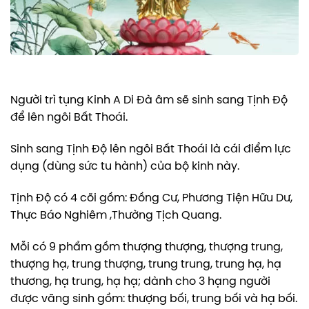
Người trì tụng Kinh A Di Đà âm sẽ sinh sang Tịnh Độ
để lên ngôi Bất Thoái.
Sinh sang Tịnh Ðộ lên ngôi Bất Thoái là cái điểm lực
dụng (dùng sức tu hành) của bộ kinh này.
Tịnh Độ có 4 cõi gồm: Ðồng Cư, Phương Tiện Hữu Dư,
Thực Báo Nghiêm ,Thường Tịch Quang.
Mỗi có 9 phẩm gồm thượng thượng, thượng trung,
thượng hạ, trung thượng, trung trung, trung hạ, hạ
thương, hạ trung, hạ hạ; dành cho 3 hạng người
được vãng sinh gồm: thượng bối, trung bối và hạ bối.