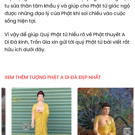
tu sửa thân tâm khẩu ý và giúp cho Phật tử giác ngộ
được những đạo lý của Phật khi soi chiếu vào cuộc
sống hiện tại.
Vì vậy dể giúp Quý Phật tử hiểu rõ về Phật thuyết A
Di Đà kinh, Trần Gia xin gửi tới quý Phật tử bài viết rất
hữu ích dưới đây.
XEM THÊM TƯỢNG PHẬT A DI ĐÀ ĐẸP NHẤT