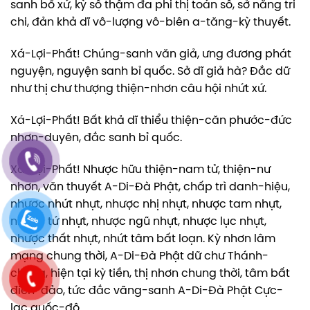
sanh bổ xứ, kỳ số thậm đa phi thị toán số, sở năng tri
chi, đản khả dĩ vô-lượng vô-biên a-tăng-kỳ thuyết.
Xá-Lợi-Phất! Chúng-sanh văn giả, ưng đương phát
nguyện, nguyện sanh bỉ quốc. Sở dĩ giả hà? Đắc dữ
như thị chư thượng thiện-nhơn câu hội nhứt xứ.
Xá-Lợi-Phất! Bất khả dĩ thiểu thiện-căn phước-đức
nhơn-duyên, đắc sanh bỉ quốc.
Xá-Lợi-Phất! Nhược hữu thiện-nam tử, thiện-nư
nhơn, văn thuyết A-Di-Đà Phật, chấp trì danh-hiệu,
nhược nhứt nhựt, nhược nhị nhựt, nhược tam nhựt,
nhược tứ nhựt, nhược ngũ nhựt, nhược lục nhựt,
nhược thất nhựt, nhứt tâm bất loạn. Kỳ nhơn lâm
mạng chung thời, A-Di-Đà Phật dữ chư Thánh-
chúng, hiện tại kỳ tiền, thị nhơn chung thời, tâm bất
điên-đảo, tức đắc vãng-sanh A-Di-Đà Phật Cực-
lạc quốc-độ.