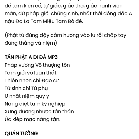
đề tâm kiên cố, tự giác, giác tha, giác hạnh viên
mãn, dữ pháp giới chúng sinh, nhất thời đồng đắc A
nậu Đa La Tam Miệu Tam Bồ đề.
(Phật tử đứng dậy cắm hương vào lư rồi chắp tay
đứng thẳng và niệm)
TÁN PHẬT A DI ĐÀ MP3
Pháp vương Vô thượng tôn
Tam giới vô luân thất
Thiên nhơn chi Đạo sư
Tứ sinh chi Từ phụ
Ư nhất niệm quy y
Năng diệt tam kỳ nghiệp
Xưng dương nhược tán thán
Ức kiếp mạc năng tận.
QUÁN TƯỞNG