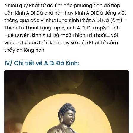
Nhiều quý Phật tử đã tìm các phương tiện để tiếp
cận Kinh A Di Đà chữ hán hay Kinh A Di Đà tiếng việt
thông qua các vị như: tụng Kinh Phật A Di Đà (âm) –
Thích Trí Thoát tụng mp 3, kinh A Di Đà mp3 Thích
Huệ Duyên, kinh A Di Đà mp3 Thích Trí Thoát… Với
việc nghe các bản kinh này sẽ giúp Phật tử cảm
thấy an lòng hơn.
IV/ Chi tiết về A Di Đà Kinh: