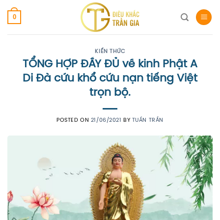
Skip
0
to
content
KIẾN THỨC
TỔNG HỢP ĐẦY ĐỦ về kinh Phật A
Di Đà cứu khổ cứu nạn tiếng Việt
trọn bộ.
POSTED ON
21/06/2021
BY
TUẤN TRẦN