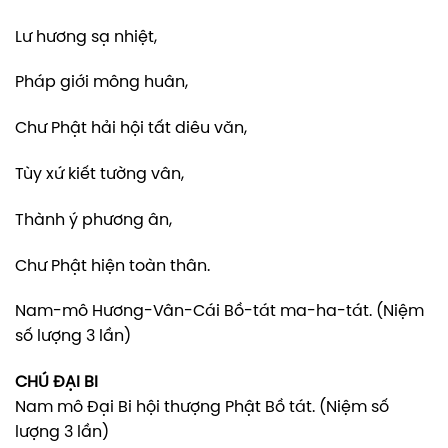
Lư hương sạ nhiệt,
Pháp giới mông huân,
Chư Phật hải hội tất diêu văn,
Tùy xứ kiết tường vân,
Thành ý phương ân,
Chư Phật hiện toàn thân.
Nam-mô Hương-Vân-Cái Bồ-tát ma-ha-tát. (Niệm
số lượng 3 lần)
CHÚ ĐẠI BI
Nam mô Đại Bi hội thượng Phật Bồ tát. (Niệm số
lượng 3 lần)