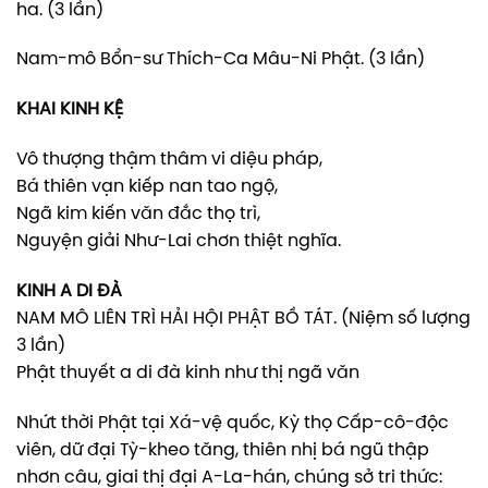
ha. (3 lần)
Nam-mô Bổn-sư Thích-Ca Mâu-Ni Phật. (3 lần)
KHAI KINH KỆ
Vô thượng thậm thâm vi diệu pháp,
Bá thiên vạn kiếp nan tao ngộ,
Ngã kim kiến văn đắc thọ trì,
Nguyện giải Như-Lai chơn thiệt nghĩa.
KINH A DI ĐÀ
NAM MÔ LIÊN TRÌ HẢI HỘI PHẬT BỒ TÁT. (Niệm số lượng
3 lần)
Phật thuyết a di đà kinh như thị ngã văn
Nhứt thời Phật tại Xá-vệ quốc, Kỳ thọ Cấp-cô-độc
viên, dữ đại Tỳ-kheo tăng, thiên nhị bá ngũ thập
nhơn câu, giai thị đại A-La-hán, chúng sở tri thức: