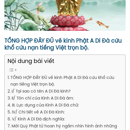
TỔNG HỢP ĐẦY ĐỦ về kinh Phật A Di Đà cứu
khổ cứu nạn tiếng Việt trọn bộ.
Nội dung bài viết
TỔNG HỢP ĐẦY ĐỦ về kinh Phật A Di Đà cứu khổ cứu
nạn tiếng Việt trọn bộ.
I/ Tại sao có tên A Di Đà kinh?
II/ Tôn chỉ của Kinh A Di Đà âm:
III. Lực dụng của Kinh A Di Đà chữ:
IV/ Chi tiết về A Di Đà Kinh:
V/ Kinh A Di Đà dịch nghĩa:
Mời Quý Phật tử hoan hỷ ngắm nhìn hình ảnh những