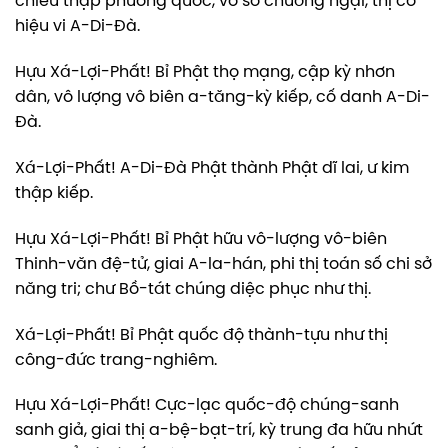
chiếu thập phương quốc, vô sở chướng ngại, thị cố
hiệu vi A-Di-Đà.
Hựu Xá-Lợi-Phất! Bỉ Phật thọ mạng, cập kỳ nhơn
dân, vô lượng vô biên a-tăng-kỳ kiếp, cố danh A-Di-
Đà.
Xá-Lợi-Phất! A-Di-Đà Phật thành Phật dĩ lai, ư kim
thập kiếp.
Hựu Xá-Lợi-Phất! Bỉ Phật hữu vô-lượng vô-biên
Thinh-văn đệ-tử, giai A-la-hán, phi thị toán số chi sở
năng tri; chư Bồ-tát chúng diệc phục như thị.
Xá-Lợi-Phất! Bỉ Phật quốc độ thành-tựu như thị
công-đức trang-nghiêm.
Hựu Xá-Lợi-Phất! Cực-lạc quốc-độ chúng-sanh
sanh giả, giai thị a-bệ-bạt-trí, kỳ trung đa hữu nhứt