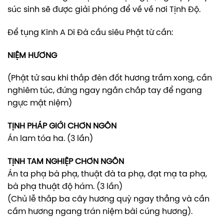
súc sinh sẽ được giải phóng để về về nơi Tịnh Độ.
Để tụng Kinh A Di Đà cầu siêu Phật từ cần:
NIỆM HƯƠNG
(Phật tử sau khi thắp đèn đốt hương trầm xong, cần
nghiêm túc, đứng ngay ngắn chắp tay để ngang
ngực mật niệm)
TỊNH PHÁP GIỚI CHƠN NGÔN
Án lam tóa ha. (3 lần)
TỊNH TAM NGHIỆP CHƠN NGÔN
Án ta phạ bà phạ, thuật đà ta phạ, đạt mạ ta phạ,
bà phạ thuật độ hám. (3 lần)
(Chủ lễ thắp ba cây hương quỳ ngay thẳng và cần
cầm hương ngang trán niệm bài cúng hương).