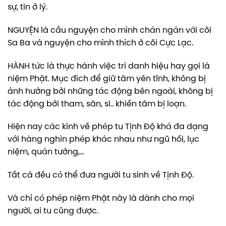
sự, tin ở lý.
NGUYỆN là cầu nguyện cho mình chán ngán với cõi
Sa Ba và nguyện cho mình thích ở cõi Cực Lạc.
HÀNH tức là thực hành việc trì danh hiệu hay gọi là
niệm Phật. Mục đích để giữ tâm yên tĩnh, không bị
ảnh hưởng bởi những tác động bên ngoài, không bị
tác động bởi tham, sân, si.. khiến tâm bị loạn.
Hiện nay các kinh về phép tu Tịnh Độ khá đa dạng
với hàng nghìn phép khác nhau như ngũ hối, lục
niệm, quán tưởng,…
Tất cả đều có thể đưa người tu sinh về Tịnh Độ.
Và chỉ có phép niệm Phật này là dành cho mọi
người, ai tu cũng được.