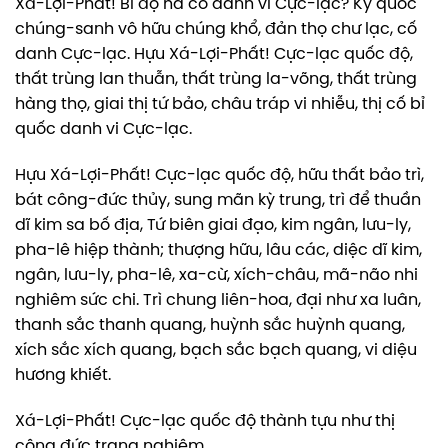
Xá-Lợi-Phất! Bỉ độ hà cố danh vi Cực-lạc? Kỳ quốc
chúng-sanh vô hữu chúng khổ, đản thọ chư lạc, cố
danh Cực-lạc. Hựu Xá-Lợi-Phất! Cực-lạc quốc độ,
thất trùng lan thuẫn, thất trùng la-võng, thất trùng
hàng thọ, giai thị tứ bảo, châu tráp vi nhiễu, thị cố bỉ
quốc danh vi Cực-lạc.
Hựu Xá-Lợi-Phất! Cực-lạc quốc độ, hữu thất bảo trì,
bát công-đức thủy, sung mãn kỳ trung, trì để thuần
dĩ kim sa bố địa, Tứ biên giai đạo, kim ngân, lưu-ly,
pha-lê hiệp thành; thượng hữu, lâu các, diệc dĩ kim,
ngân, lưu-ly, pha-lê, xa-cừ, xích-châu, mã-não nhi
nghiêm sức chi. Trì chung liên-hoa, đại như xa luân,
thanh sắc thanh quang, huỳnh sắc huỳnh quang,
xích sắc xích quang, bạch sắc bạch quang, vi diệu
hương khiết.
Xá-Lợi-Phất! Cực-lạc quốc độ thành tựu như thị
công đức trang nghiêm.