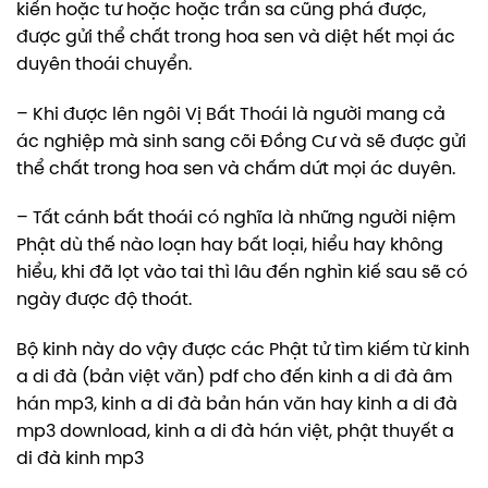
kiến hoặc tư hoặc hoặc trần sa cũng phá được,
được gửi thể chất trong hoa sen và diệt hết mọi ác
duyên thoái chuyển.
– Khi được lên ngôi Vị Bất Thoái là người mang cả
ác nghiệp mà sinh sang cõi Ðồng Cư và sẽ được gửi
thể chất trong hoa sen và chấm dứt mọi ác duyên.
– Tất cánh bất thoái có nghĩa là những người niệm
Phật dù thế nào loạn hay bất loại, hiểu hay không
hiểu, khi đã lọt vào tai thì lâu đến nghìn kiế sau sẽ có
ngày được độ thoát.
Bộ kinh này do vậy được các Phật tử tìm kiếm từ kinh
a di đà (bản việt văn) pdf cho đến kinh a di đà âm
hán mp3, kinh a di đà bản hán văn hay kinh a di đà
mp3 download, kinh a di đà hán việt, phật thuyết a
di đà kinh mp3