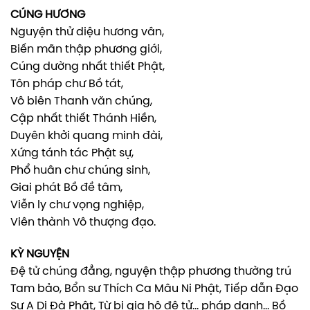
CÚNG HƯƠNG
Nguyện thử diệu hương vân,
Biến mãn thập phương giới,
Cúng dường nhất thiết Phật,
Tôn pháp chư Bồ tát,
Vô biên Thanh văn chúng,
Cập nhất thiết Thánh Hiền,
Duyên khởi quang minh đài,
Xứng tánh tác Phật sự,
Phổ huân chư chúng sinh,
Giai phát Bồ đề tâm,
Viễn ly chư vọng nghiệp,
Viên thành Vô thượng đạo.
KỲ NGUYỆN
Đệ tử chúng đẳng, nguyện thập phương thường trú
Tam bảo, Bổn sư Thích Ca Mâu Ni Phật, Tiếp dẫn Đạo
Sư A Di Đà Phật, Từ bi gia hộ đệ tử… pháp danh… Bồ