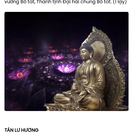
vương Bồ tát, Thanh tịnh Đại hải chúng Bồ tát. (1 lạy)
TÁN LƯ HƯƠNG