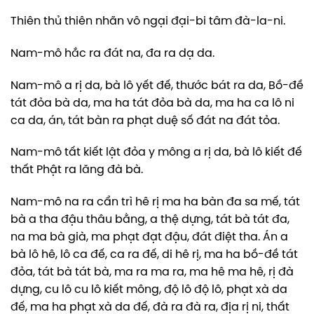
Thiên thủ thiên nhãn vô ngại đại-bi tâm đà-la-ni.
Nam-mô hắc ra đát na, đa ra dạ da.
Nam-mô a rị da, bà lô yết đế, thước bát ra da, Bồ-đề
tát đỏa bà da, ma ha tát đỏa bà da, ma ha ca lô ni
ca da, án, tát bàn ra phạt duệ số đát na đát tỏa.
Nam-mô tất kiết lật đỏa y mông a rị da, bà lô kiết đế
thất Phật ra lăng đà bà.
Nam-mô na ra cẩn trì hê rị ma ha bàn đa sa mế, tát
bà a tha đậu thâu bằng, a thệ dựng, tát bà tát đa,
na ma bà già, ma phạt đạt đậu, đát điệt tha. Án a
bà lô hê, lô ca đế, ca ra đế, di hê rị, ma ha bồ-đề tát
đỏa, tát bà tát bà, ma ra ma ra, ma hê ma hê, rị đà
dựng, cu lô cu lô kiết mông, độ lô độ lô, phạt xà da
đế, ma ha phạt xà da đế, đà ra đà ra, địa rị ni, thất