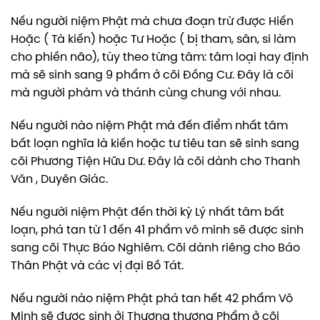
Nếu người niệm Phật mà chưa đoạn trừ được Hiến
Hoặc ( Tà kiến) hoặc Tư Hoặc ( bị tham, sân, si làm
cho phiền não), tùy theo từng tâm: tâm loại hay định
mà sẽ sinh sang 9 phẩm ở cõi Đồng Cư. Đây là cõi
mà người phàm và thánh cùng chung với nhau.
Nếu người nào niệm Phật mà đến điểm nhất tâm
bất loạn nghĩa là kiến hoặc tư tiêu tan sẽ sinh sang
cõi Phương Tiện Hữu Dư. Đây là cõi dành cho Thanh
Văn , Duyên Giác.
Nếu người niệm Phật đến thời kỳ Lý nhất tâm bất
loạn, phá tan từ 1 đến 41 phẩm vô minh sẽ được sinh
sang cõi Thực Báo Nghiêm. Cõi dành riêng cho Báo
Thân Phật và các vị đại Bồ Tát.
Nếu người nào niệm Phật phá tan hết 42 phẩm Vô
Minh sẽ được sinh ởi Thượng thượng Phẩm ở cõi