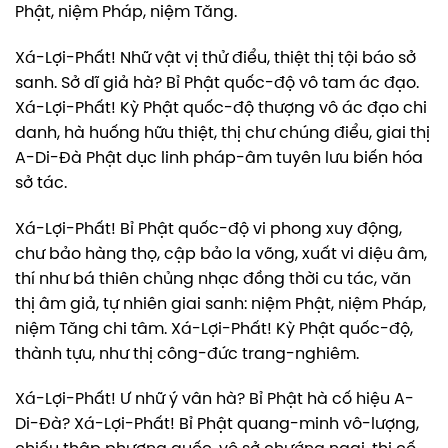
Phật, niệm Pháp, niệm Tăng.
Xá-Lợi-Phất! Nhữ vật vị thử điểu, thiệt thị tội báo sở
sanh. Sở dĩ giả hà? Bỉ Phật quốc-độ vô tam ác đạo.
Xá-Lợi-Phất! Kỳ Phật quốc-độ thượng vô ác đạo chi
danh, hà huống hữu thiệt, thị chư chúng điểu, giai thị
A-Di-Đà Phật dục linh pháp-âm tuyên lưu biến hóa
sở tác.
Xá-Lợi-Phất! Bỉ Phật quốc-độ vi phong xuy động,
chư bảo hàng thọ, cập bảo la võng, xuất vi diệu âm,
thí như bá thiên chủng nhạc đồng thời cu tác, văn
thị âm giả, tự nhiên giai sanh: niệm Phật, niệm Pháp,
niệm Tăng chi tâm. Xá-Lợi-Phất! Kỳ Phật quốc-độ,
thành tựu, như thị công-đức trang-nghiêm.
Xá-Lợi-Phất! Ư nhữ ý vân hà? Bỉ Phật hà cố hiệu A-
Di-Đà? Xá-Lợi-Phất! Bỉ Phật quang-minh vô-lượng,