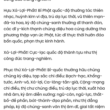
Hựu Xá-Lợi-Phất! Bỉ Phật quốc-độ thường tác thiên
nhạc, huỳnh kim vi địa, trú dạ lục thời, vũ thiên mạn-
đà-la hoa, kỳ độ chúng-sanh thường dĩ thanh đán,
các dĩ y-kích thạnh chúng diệu hoa cúng dường tha
phương thập vạn ức Phật, tức dĩ thực thời hườn đáo
bổn quốc, phạn thực kinh hành.
Xá-Lợi-Phất! Cực-lạc quốc độ thành tựu như thị
công đức trang-nghiêm.
Phục thứ Xá-Lợi-Phất! Bỉ-quốc thường hữu chủng
chủng kỳ diệu, tạp sắc chi điểu: Bạch-hạc, Khổng-
tước, Anh-võ, Xá-lợi, Ca-lăng-tần-già, Cộng-mạng
chi điểu, thị chư chúng điểu, trú dạ lục thời, xuất hòa
nhã âm, kỳ âm diễn xướng: ngũ-căn, ngũ-lực, thất-
bồ-đề phần, bát-thánh-đạo phần, như thị đẳng
pháp, kỳ độ chúng-sanh văn thị âm dĩ, giai tất niệm