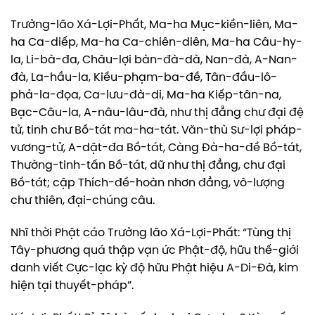
Trưởng-lão Xá-Lợi-Phất, Ma-ha Mục-kiền-liên, Ma-
ha Ca-diếp, Ma-ha Ca-chiên-diên, Ma-ha Câu-hy-
la, Li-bà-đa, Châu-lợi bàn-đà-dà, Nan-đà, A-Nan-
đà, La-hầu-la, Kiều-phạm-ba-đề, Tân-đầu-lô-
phả-la-đọa, Ca-lưu-đà-di, Ma-ha Kiếp-tân-na,
Bạc-Câu-la, A-nâu-lâu-đà, như thị đẳng chư đại đệ
tử, tinh chư Bồ-tát ma-ha-tát. Văn-thù Sư-lợi pháp-
vương-tử, A-dật-đa Bồ-tát, Càng Đà-ha-đề Bồ-tát,
Thường-tinh-tấn Bồ-tát, dữ như thị đẳng, chư đại
Bồ-tát; cập Thích-đề-hoàn nhơn đẳng, vô-lượng
chư thiên, đại-chúng câu.
Nhĩ thời Phật cáo Trưởng lão Xá-Lợi-Phất: “Tùng thị
Tây-phương quá thập vạn ức Phật-độ, hữu thế-giới
danh viết Cực-lạc kỳ độ hữu Phật hiệu A-Di-Đà, kim
hiện tại thuyết-pháp”.