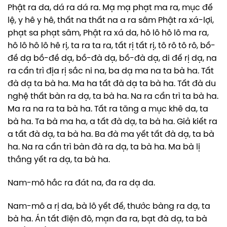
Phật ra da, dá ra dá ra. Mạ mạ phạt ma ra, mục đế
lệ, y hê y hê, thất na thất na a ra sâm Phật ra xá-lợi,
phạt sa phạt sâm, Phật ra xá da, hô lô hô lô ma ra,
hô lô hô lô hê rị, ta ra ta ra, tất rị tất rị, tô rô tô rô, bồ-
đề dạ bồ-đề dạ, bồ-đà dạ, bồ-đà dạ, di đế rị dạ, na
ra cẩn trì địa rị sắc ni na, ba dạ ma na ta bà ha. Tất
đà dạ ta bà ha. Ma ha tất đà dạ ta bà ha. Tất đà du
nghệ thất bàn ra dạ, ta bà ha. Na ra cẩn trì ta bà ha.
Ma ra na ra ta bà ha. Tất ra tăng a mục khê da, ta
bà ha. Ta bà ma ha, a tất đà dạ, ta bà ha. Giả kiết ra
a tất đà dạ, ta bà ha. Ba đà ma yết tất đà dạ, ta bà
ha. Na ra cẩn trì bàn đà ra dạ, ta bà ha. Ma bà lị
thắng yết ra dạ, ta bà ha.
Nam-mô hắc ra đát na, đa ra dạ da.
Nam-mô a rị da, bà lô yết đế, thước bàng ra dạ, ta
bà ha. Án tất điện đô, mạn đa ra, bạt đà dạ, ta bà