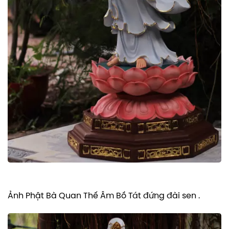
Ảnh Phật Bà Quan Thế Âm Bồ Tát đứng đài sen .