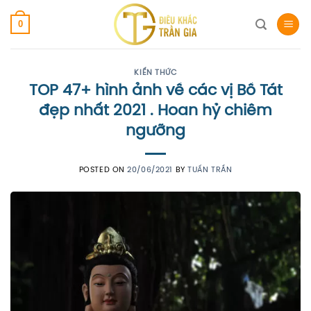
Skip
0
to
content
KIẾN THỨC
TOP 47+ hình ảnh về các vị Bồ Tát
đẹp nhất 2021 . Hoan hỷ chiêm
ngưỡng
POSTED ON
20/06/2021
BY
TUẤN TRẦN