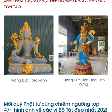
XEM THÊM TƯỢNG PHẬT ĐẸP DO ĐIÊU KHẮC TRẦN GIA
TÔN TẠO
Tượng Đức Liên Hoa Sinh
Tượng Đức Tara xanh
đứng
Mời quý Phật tử cùng chiêm ngưỡng top
47+ hình ảnh về các vị Bồ Tát đẹp nhất 2021