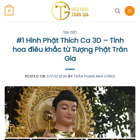
Skip
0
to
content
TIN TỨC
#1 Hình Phật Thích Ca 3D – Tinh
hoa điêu khắc từ Tượng Phật Trần
Gia
POSTED ON
07/10/2024
BY
TRẦN PHẠM ANH DŨNG