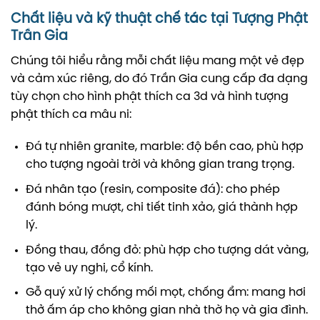
Chất liệu và kỹ thuật chế tác tại Tượng Phật
Trần Gia
Chúng tôi hiểu rằng mỗi chất liệu mang một vẻ đẹp
và cảm xúc riêng, do đó Trần Gia cung cấp đa dạng
tùy chọn cho hình phật thích ca 3d và hình tượng
phật thích ca mâu ni:
Đá tự nhiên granite, marble: độ bền cao, phù hợp
cho tượng ngoài trời và không gian trang trọng.
Đá nhân tạo (resin, composite đá): cho phép
đánh bóng mượt, chi tiết tinh xảo, giá thành hợp
lý.
Đồng thau, đồng đỏ: phù hợp cho tượng dát vàng,
tạo vẻ uy nghi, cổ kính.
Gỗ quý xử lý chống mối mọt, chống ẩm: mang hơi
thở ấm áp cho không gian nhà thờ họ và gia đình.