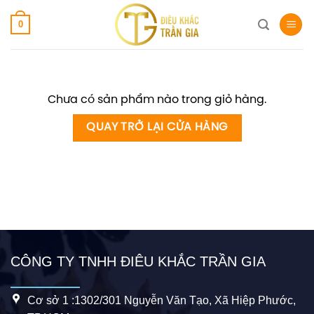
Skip
0
to
content
Chưa có sản phẩm nào trong giỏ hàng.
QUAY TRỞ LẠI CỬA HÀNG
CÔNG TY TNHH ĐIÊU KHẮC TRẦN GIA
Cơ sở 1 :1302/301 Nguyễn Văn Tạo, Xã Hiệp Phước,